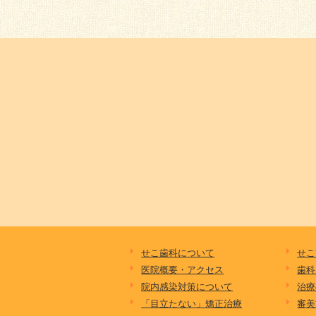
せこ歯科について
せこ
医院概要・アクセス
歯科
院内感染対策について
治療
「目立たない」矯正治療
審美