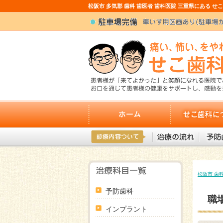
松阪市 多気郡 歯科 歯医者 歯科医院 三重県にある せ
ホーム
せこ歯科について
診療内容について
治療の流れ
予防歯科
松阪市 歯
予防歯科
職
インプラント