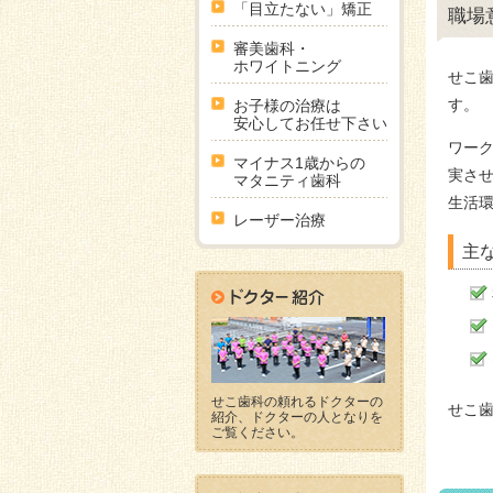
「目立たない」矯正
職場
審美歯科・
ホワイトニング
せこ
す。
お子様の治療は
安心してお任せ下さい
ワー
マイナス1歳からの
実さ
マタニティ歯科
生活
レーザー治療
主
せこ歯科の頼れるドクターの
せこ
紹介、ドクターの人となりを
ご覧ください。