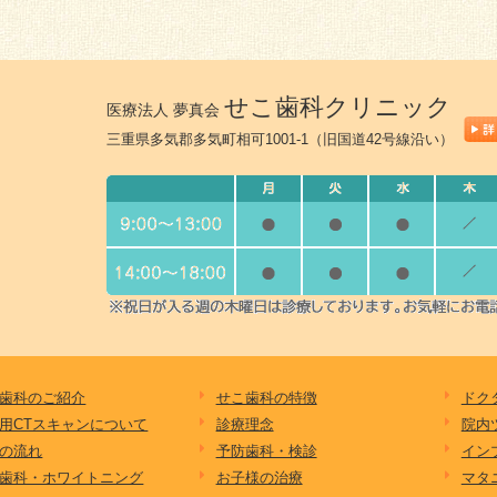
せこ歯科クリニック
医療法人 夢真会
三重県多気郡多気町相可1001-1（旧国道42号線沿い）
歯科のご紹介
せこ歯科の特徴
ドク
用CTスキャンについて
診療理念
院内
の流れ
予防歯科・検診
イン
歯科・ホワイトニング
お子様の治療
マタ